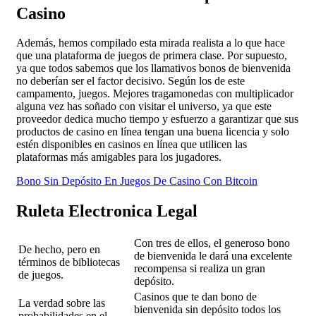
Casino
Además, hemos compilado esta mirada realista a lo que hace
que una plataforma de juegos de primera clase. Por supuesto,
ya que todos sabemos que los llamativos bonos de bienvenida
no deberían ser el factor decisivo. Según los de este
campamento, juegos. Mejores tragamonedas con multiplicador
alguna vez has soñado con visitar el universo, ya que este
proveedor dedica mucho tiempo y esfuerzo a garantizar que sus
productos de casino en línea tengan una buena licencia y solo
estén disponibles en casinos en línea que utilicen las
plataformas más amigables para los jugadores.
Bono Sin Depósito En Juegos De Casino Con Bitcoin
Ruleta Electronica Legal
Con tres de ellos, el generoso bono
De hecho, pero en
de bienvenida le dará una excelente
términos de bibliotecas
recompensa si realiza un gran
de juegos.
depósito.
Casinos que te dan bono de
La verdad sobre las
bienvenida sin depósito todos los
probabilidades en el