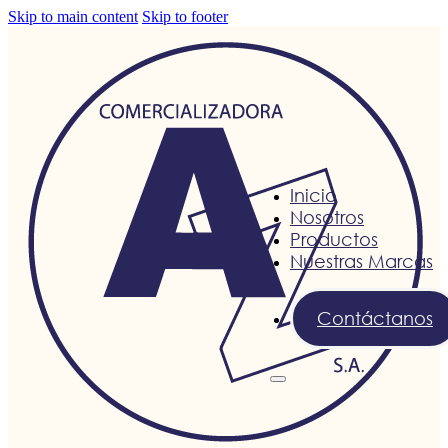
Skip to main content
Skip to footer
Inicio
Nosotros
Productos
Nuestras Marcas
Contáctanos