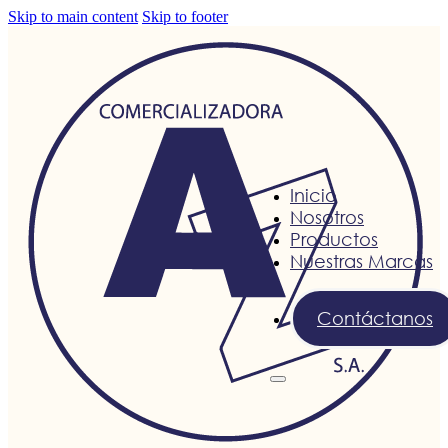
Skip to main content
Skip to footer
Inicio
Nosotros
Productos
Nuestras Marcas
Contáctanos