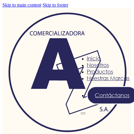
Skip to main content
Skip to footer
Inicio
Nosotros
Productos
Nuestras Marcas
Contáctanos