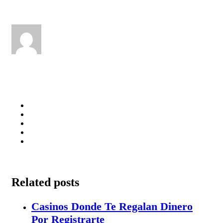
Related posts
Casinos Donde Te Regalan Dinero
Por Registrarte