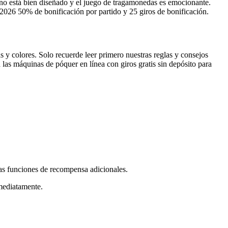
no está bien diseñado y el juego de tragamonedas es emocionante.
2026 50% de bonificación por partido y 25 giros de bonificación.
s y colores. Solo recuerde leer primero nuestras reglas y consejos
las máquinas de póquer en línea con giros gratis sin depósito para
 las funciones de recompensa adicionales.
nmediatamente.