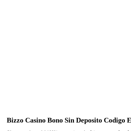
Bizzo Casino Bono Sin Deposito Codigo E