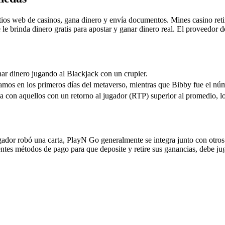
tios web de casinos, gana dinero y envía documentos. Mines casino retiro
le brinda dinero gratis para apostar y ganar dinero real. El proveedor
nar dinero jugando al Blackjack con un crupier.
amos en los primeros días del metaverso, mientras que Bibby fue el nú
a con aquellos con un retorno al jugador (RTP) superior al promedio, lo
ugador robó una carta, PlayN Go generalmente se integra junto con otro
entes métodos de pago para que deposite y retire sus ganancias, debe j