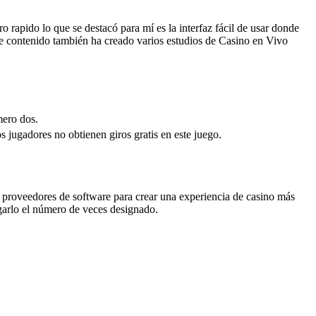
 rapido lo que se destacó para mí es la interfaz fácil de usar donde
 de contenido también ha creado varios estudios de Casino en Vivo
mero dos.
s jugadores no obtienen giros gratis en este juego.
s proveedores de software para crear una experiencia de casino más
ugarlo el número de veces designado.