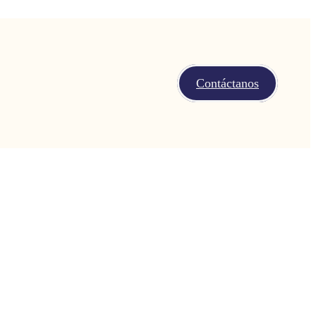
Contáctanos