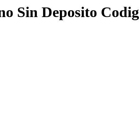
no Sin Deposito Codig