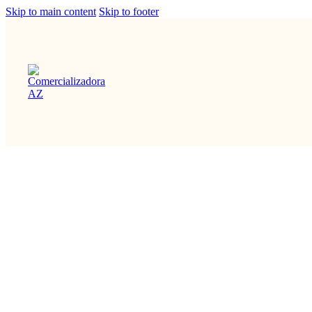
Skip to main content
Skip to footer