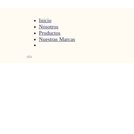
Inicio
Nosotros
Productos
Nuestras Marcas