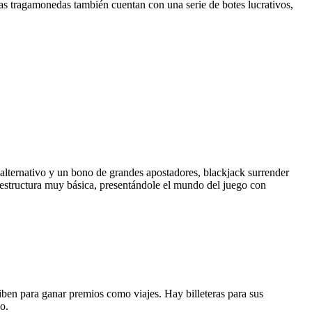
as tragamonedas también cuentan con una serie de botes lucrativos,
 alternativo y un bono de grandes apostadores, blackjack surrender
estructura muy básica, presentándole el mundo del juego con
riben para ganar premios como viajes. Hay billeteras para sus
o.