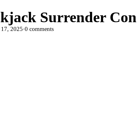
ckjack Surrender Con 
 17, 2025
·
0 comments