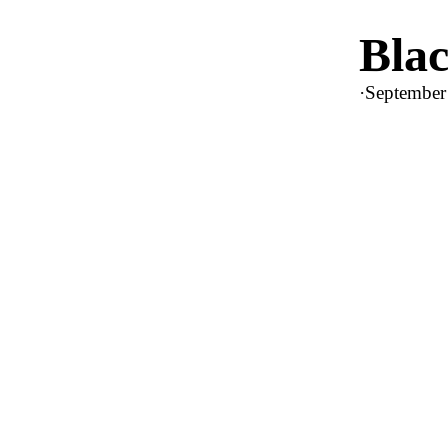
Bla
·
September