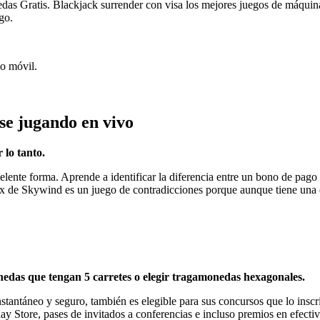
das Gratis. Blackjack surrender con visa los mejores juegos de máquin
go.
o móvil.
rse jugando en vivo
 lo tanto.
elente forma. Aprende a identificar la diferencia entre un bono de pago
x de Skywind es un juego de contradicciones porque aunque tiene una 
nedas que tengan 5 carretes o elegir tragamonedas hexagonales.
nstantáneo y seguro, también es elegible para sus concursos que lo insc
y Store, pases de invitados a conferencias e incluso premios en efectiv