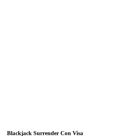
Blackjack Surrender Con Visa