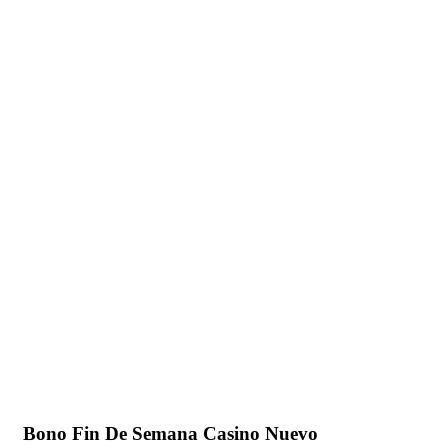
Bono Fin De Semana Casino Nuevo