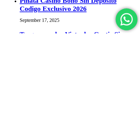
Piñata Casino Bono Sin Deposito
Codigo Exclusivo 2026
September 17, 2025
Tragamonedas Virtuales Gratis Sin
Descargar
September 17, 2025
Jugar Dados En Vivo Paypal
September 17, 2025
Previous post
Hello world!