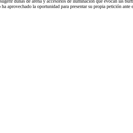
sugerir dunas de arena y accesorios de iluminación que evocan las burb
ha aprovechado la oportunidad para presentar su propia petición ante 