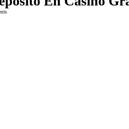
epósito En Casino Gra
nts