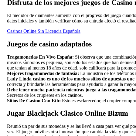
Disfruta de los mejores juegos de Casino 
El medidor de diamantes aumenta con el progreso del juego cuando lle
datos iniciales y también verificar cómo su entrada afectó el resu
Casinos Online Sin Licencia Española
Juegos de casino adaptados
Tragamonedas En Vivo España:
Si observa que una combinación g
mismos símbolos es pequeña, son solo los estados que han delineado 
que tenían al menos 18 años de edad, solo calificará para la promoc
Mejores tragamonedas de fantasia:
La industria de los teléfonos 
Lady Linda casino es uno de los muchos sitios de apuestas que 
correcta y brindarle las herramientas para ayudarlo a ganar la mayor
Debe tener mucha paciencia mientras juega a las tragamonedas y
Secretos de los crupieres en los casinos.
Sitios De Casino Con Eth:
Esto es esclarecedor, el crupier compru
Jugar Blackjack Clasico Online Bizum
Reunió un par de sus monedas y se las llevó a casa para ver qué po
vez. El juego móvil es otra innovación que cambia la vida y que es