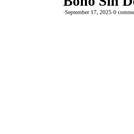
Bono Sin D
·
September 17, 2025
·
0 comme