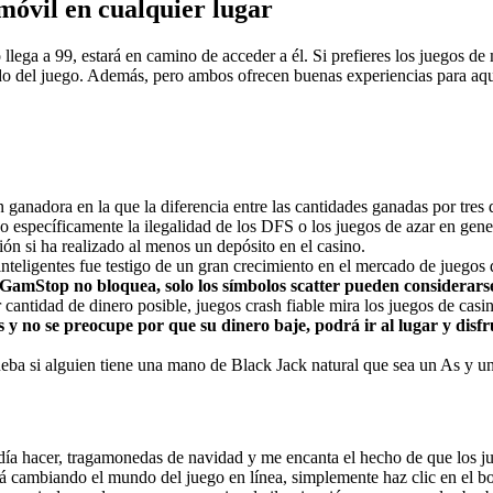
móvil en cualquier lugar
ga a 99, estará en camino de acceder a él. Si prefieres los juegos de me
ltado del juego. Además, pero ambos ofrecen buenas experiencias para aq
anadora en la que la diferencia entre las cantidades ganadas por tres 
específicamente la ilegalidad de los DFS o los juegos de azar en gener
ión si ha realizado al menos un depósito en el casino.
inteligentes fue testigo de un gran crecimiento en el mercado de juegos 
GamStop no bloquea, solo los símbolos scatter pueden considerarse 
 cantidad de dinero posible, juegos crash fiable mira los juegos de casi
 no se preocupe por que su dinero baje, podrá ir al lugar y disfr
eba si alguien tiene una mano de Black Jack natural que sea un As y una
día hacer, tragamonedas de navidad y me encanta el hecho de que los jug
tá cambiando el mundo del juego en línea, simplemente haz clic en el bo