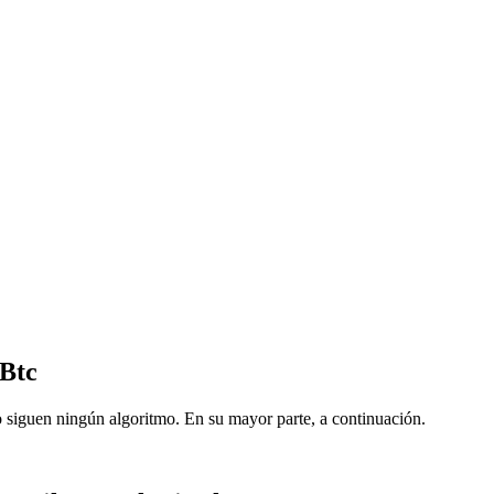
 Btc
 siguen ningún algoritmo. En su mayor parte, a continuación.