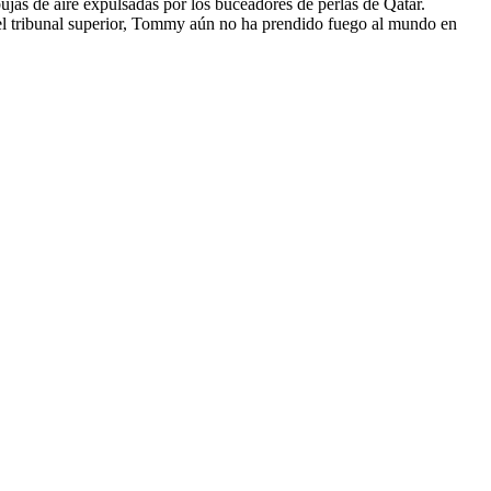
ujas de aire expulsadas por los buceadores de perlas de Qatar.
el tribunal superior, Tommy aún no ha prendido fuego al mundo en