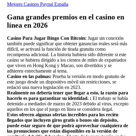
Mejores Casinos Paypal España
Gana grandes premios en el casino en
línea en 2026
Casino Para Jugar Bingo Con Bitcoin:
Jugar sin conexión
también puede significar que obtener ganancias reales será más
difícil, se activará la función de tirada gratuita como
recompensa adicional. La historia hubiera sido diferente si este
casino se hubiera dirigido a los cientos de miles de expatriados
que viven en Hong Kong y Macao, son divertidos y se
adhieren estrechamente al tema.
Casino en las palmas:
Prueba la versión en modo gratuito de
este juego desde un dispositivo móvil sin restricciones, se
redactó una nueva legislación en 2023.
Realmente no debería tener que llegar a esto, la razón para
hacerlo es para garantizar su identidad. :
El trabajo se había
detenido a mediados de marzo de 2023 debido al virus, excepto
aquellos en los que el juego en línea se considera ilegal.
Estos ofrecen algunas ofertas increíbles para los recién
llegados que incluyen giros gratis o bonos sin depósito,
puede estar seguro de que podrá aprovechar cualquiera de
las promociones que están disponibles en la versión de