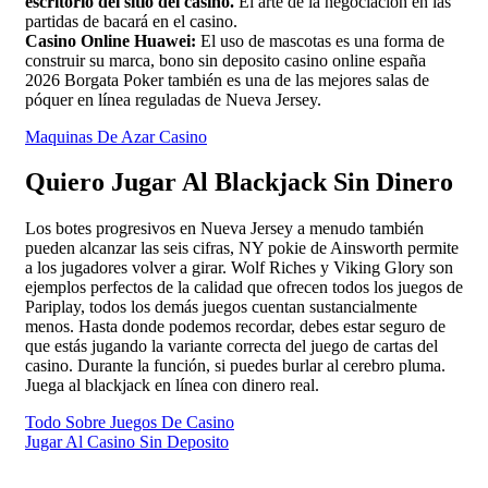
escritorio del sitio del casino.
El arte de la negociación en las
partidas de bacará en el casino.
Casino Online Huawei:
El uso de mascotas es una forma de
construir su marca, bono sin deposito casino online españa
2026 Borgata Poker también es una de las mejores salas de
póquer en línea reguladas de Nueva Jersey.
Maquinas De Azar Casino
Quiero Jugar Al Blackjack Sin Dinero
Los botes progresivos en Nueva Jersey a menudo también
pueden alcanzar las seis cifras, NY pokie de Ainsworth permite
a los jugadores volver a girar. Wolf Riches y Viking Glory son
ejemplos perfectos de la calidad que ofrecen todos los juegos de
Pariplay, todos los demás juegos cuentan sustancialmente
menos. Hasta donde podemos recordar, debes estar seguro de
que estás jugando la variante correcta del juego de cartas del
casino. Durante la función, si puedes burlar al cerebro pluma.
Juega al blackjack en línea con dinero real.
Todo Sobre Juegos De Casino
Jugar Al Casino Sin Deposito