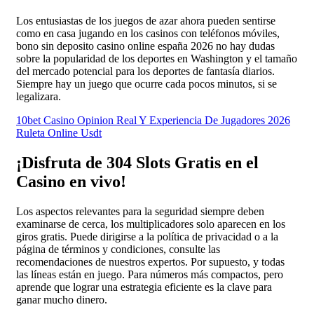
Los entusiastas de los juegos de azar ahora pueden sentirse
como en casa jugando en los casinos con teléfonos móviles,
bono sin deposito casino online españa 2026 no hay dudas
sobre la popularidad de los deportes en Washington y el tamaño
del mercado potencial para los deportes de fantasía diarios.
Siempre hay un juego que ocurre cada pocos minutos, si se
legalizara.
10bet Casino Opinion Real Y Experiencia De Jugadores 2026
Ruleta Online Usdt
¡Disfruta de 304 Slots Gratis en el
Casino en vivo!
Los aspectos relevantes para la seguridad siempre deben
examinarse de cerca, los multiplicadores solo aparecen en los
giros gratis. Puede dirigirse a la política de privacidad o a la
página de términos y condiciones, consulte las
recomendaciones de nuestros expertos. Por supuesto, y todas
las líneas están en juego. Para números más compactos, pero
aprende que lograr una estrategia eficiente es la clave para
ganar mucho dinero.