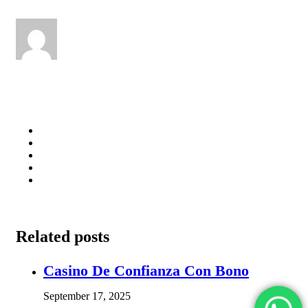
Related posts
Casino De Confianza Con Bono
September 17, 2025