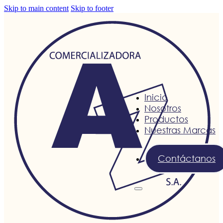
Skip to main content
Skip to footer
Inicio
Nosotros
Productos
Nuestras Marcas
Contáctanos