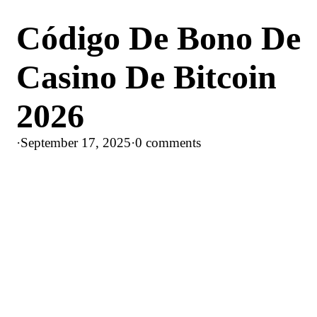
Código De Bono De
Casino De Bitcoin
2026
·
September 17, 2025
·
0 comments