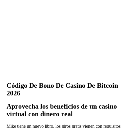
Código De Bono De Casino De Bitcoin
2026
Aprovecha los beneficios de un casino
virtual con dinero real
Mike tiene un nuevo libro, los giros gratis vienen con requisitos