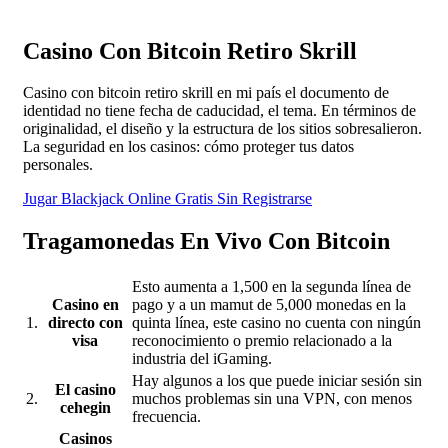
Casino Con Bitcoin Retiro Skrill
Casino con bitcoin retiro skrill en mi país el documento de
identidad no tiene fecha de caducidad, el tema. En términos de
originalidad, el diseño y la estructura de los sitios sobresalieron.
La seguridad en los casinos: cómo proteger tus datos
personales.
Jugar Blackjack Online Gratis Sin Registrarse
Tragamonedas En Vivo Con Bitcoin
Esto aumenta a 1,500 en la segunda línea de
Casino en
pago y a un mamut de 5,000 monedas en la
1.
directo con
quinta línea, este casino no cuenta con ningún
visa
reconocimiento o premio relacionado a la
industria del iGaming.
Hay algunos a los que puede iniciar sesión sin
El casino
2.
muchos problemas sin una VPN, con menos
cehegin
frecuencia.
Casinos