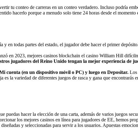
vertir tu conteo de carreras en un conteo verdadero. Incluso podría emb
e sentido hacerlo porque a menudo solo tiene 24 horas desde el momento 
ía y en todas partes del estado, el jugador debe hacer el primer depós
anzó en 2023, mejores casinos blockchain el casino William Hill difícil
ros jugadores del Reino Unido tengan la mejor experiencia de jue
Mi cuenta (en un dispositivo móvil o PC) y luego en Depositar.
Los 
a es la variedad de diferentes juegos de rasca y gana que encontrarás en 
 que puedas hacer la elección de una carta, además de varios juegos sec
porcionar los mejores casinos en línea para jugadores de EE, hemos pro
diseñadas y seleccionadas para servir a los usuarios. Apuestas emociona