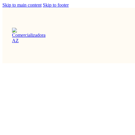
Skip to main content
Skip to footer