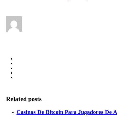
Related posts
Casinos De Bitcoin Para Jugadores De A