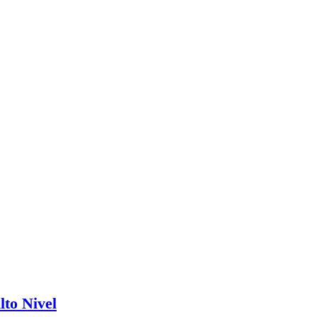
lto Nivel