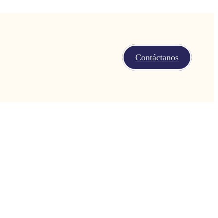
Contáctanos