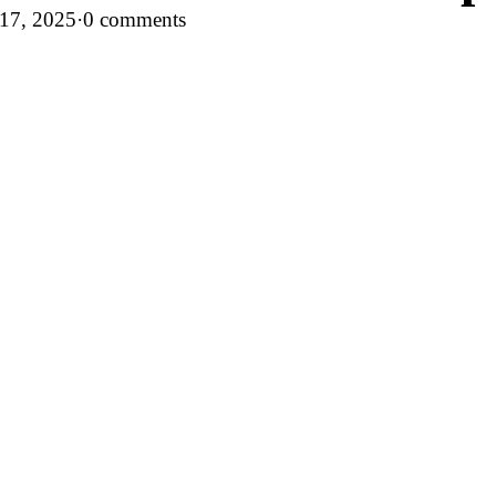
17, 2025
·
0 comments