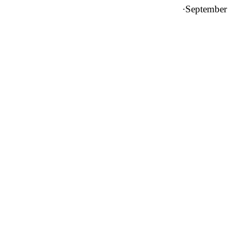
·
September 