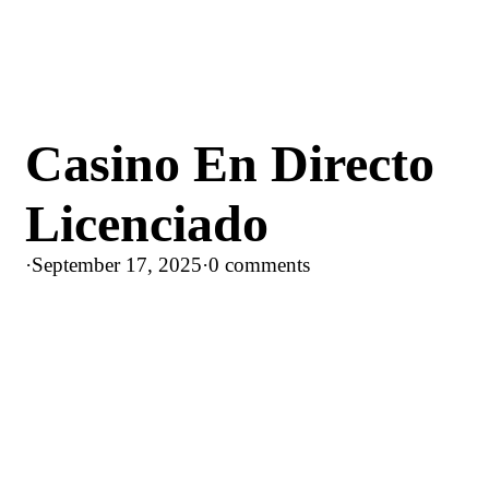
Casino En Directo
Licenciado
·
September 17, 2025
·
0 comments