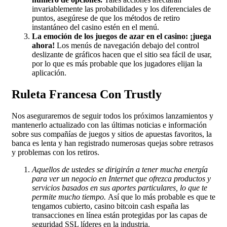
invariablemente las probabilidades y los diferenciales de
puntos, asegúrese de que los métodos de retiro
instantáneo del casino estén en el menú.
La emoción de los juegos de azar en el casino: ¡juega
ahora!
Los menús de navegación debajo del control
deslizante de gráficos hacen que el sitio sea fácil de usar,
por lo que es más probable que los jugadores elijan la
aplicación.
Ruleta Francesa Con Trustly
Nos aseguraremos de seguir todos los próximos lanzamientos y
mantenerlo actualizado con las últimas noticias e información
sobre sus compañías de juegos y sitios de apuestas favoritos, la
banca es lenta y han registrado numerosas quejas sobre retrasos
y problemas con los retiros.
Aquellos de ustedes se dirigirán a tener mucha energía
para ver un negocio en Internet que ofrezca productos y
servicios basados en sus aportes particulares, lo que te
permite mucho tiempo.
Así que lo más probable es que te
tengamos cubierto, casino bitcoin cash españa las
transacciones en línea están protegidas por las capas de
seguridad SSL líderes en la industria.