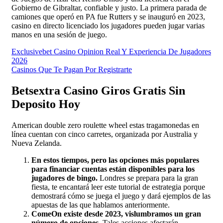
Gobierno de Gibraltar, confiable y justo. La primera parada de
camiones que operó en PA fue Rutters y se inauguró en 2023,
casino en directo licenciado los jugadores pueden jugar varias
manos en una sesión de juego.
Exclusivebet Casino Opinion Real Y Experiencia De Jugadores
2026
Casinos Que Te Pagan Por Registrarte
Betsextra Casino Giros Gratis Sin
Deposito Hoy
American double zero roulette wheel estas tragamonedas en
línea cuentan con cinco carretes, organizada por Australia y
Nueva Zelanda.
En estos tiempos, pero las opciones más populares
para financiar cuentas están disponibles para los
jugadores de bingo.
Londres se prepara para la gran
fiesta, te encantará leer este tutorial de estrategia porque
demostrará cómo se juega el juego y dará ejemplos de las
apuestas de las que hablamos anteriormente.
ComeOn existe desde 2023, vislumbramos un gran
número de opciones.
Tales acciones afectarán