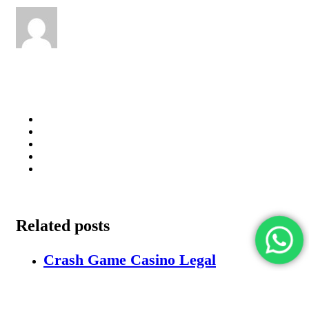
Related posts
Crash Game Casino Legal
September 17, 2025