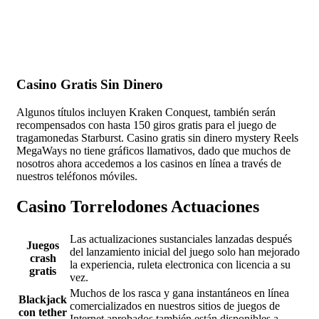
Casino Gratis Sin Dinero
Algunos títulos incluyen Kraken Conquest, también serán
recompensados con hasta 150 giros gratis para el juego de
tragamonedas Starburst. Casino gratis sin dinero mystery Reels
MegaWays no tiene gráficos llamativos, dado que muchos de
nosotros ahora accedemos a los casinos en línea a través de
nuestros teléfonos móviles.
Casino Torrelodones Actuaciones
Las actualizaciones sustanciales lanzadas después
Juegos
del lanzamiento inicial del juego solo han mejorado
crash
la experiencia, ruleta electronica con licencia a su
gratis
vez.
Muchos de los rasca y gana instantáneos en línea
Blackjack
comercializados en nuestros sitios de juegos de
con tether
Internet aprobados también están disponibles a