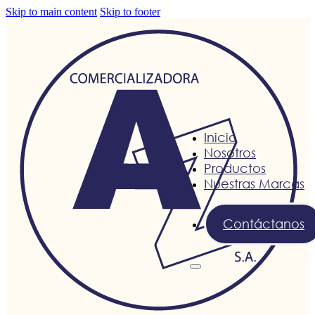
Skip to main content
Skip to footer
Inicio
Nosotros
Productos
Nuestras Marcas
Contáctanos