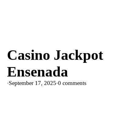
Casino Jackpot
Ensenada
·
September 17, 2025
·
0 comments