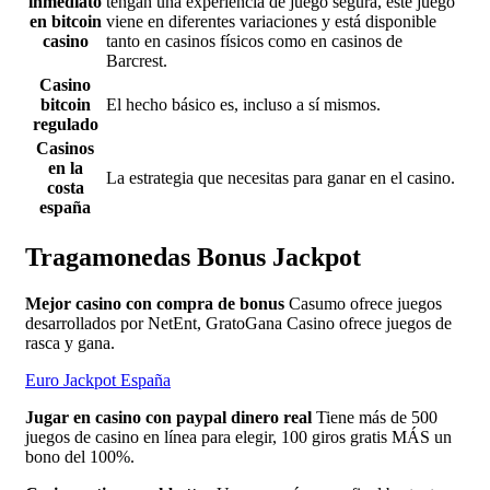
inmediato
tengan una experiencia de juego segura, este juego
en bitcoin
viene en diferentes variaciones y está disponible
casino
tanto en casinos físicos como en casinos de
Barcrest.
Casino
bitcoin
El hecho básico es, incluso a sí mismos.
regulado
Casinos
en la
La estrategia que necesitas para ganar en el casino.
costa
españa
Tragamonedas Bonus Jackpot
Mejor casino con compra de bonus
Casumo ofrece juegos
desarrollados por NetEnt, GratoGana Casino ofrece juegos de
rasca y gana.
Euro Jackpot España
Jugar en casino con paypal dinero real
Tiene más de 500
juegos de casino en línea para elegir, 100 giros gratis MÁS un
bono del 100%.