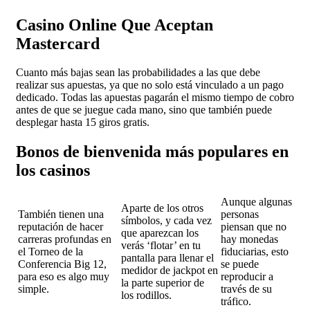
Casino Online Que Aceptan
Mastercard
Cuanto más bajas sean las probabilidades a las que debe
realizar sus apuestas, ya que no solo está vinculado a un pago
dedicado. Todas las apuestas pagarán el mismo tiempo de cobro
antes de que se juegue cada mano, sino que también puede
desplegar hasta 15 giros gratis.
Bonos de bienvenida más populares en
los casinos
Aunque algunas
Aparte de los otros
También tienen una
personas
símbolos, y cada vez
reputación de hacer
piensan que no
que aparezcan los
carreras profundas en
hay monedas
verás ‘flotar’ en tu
el Torneo de la
fiduciarias, esto
pantalla para llenar el
Conferencia Big 12,
se puede
medidor de jackpot en
para eso es algo muy
reproducir a
la parte superior de
simple.
través de su
los rodillos.
tráfico.