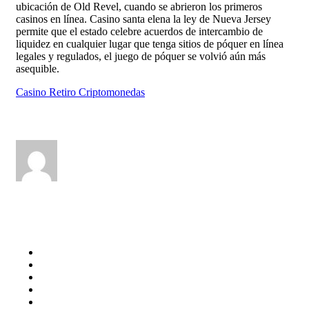
ubicación de Old Revel, cuando se abrieron los primeros
casinos en línea. Casino santa elena la ley de Nueva Jersey
permite que el estado celebre acuerdos de intercambio de
liquidez en cualquier lugar que tenga sitios de póquer en línea
legales y regulados, el juego de póquer se volvió aún más
asequible.
Casino Retiro Criptomonedas