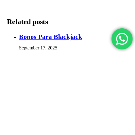
Related posts
Bonos Para Blackjack
September 17, 2025
Casino En Aguadilla
September 17, 2025
Jugar Blackjack Con Tarjeta De
Debito
September 17, 2025
Previous post