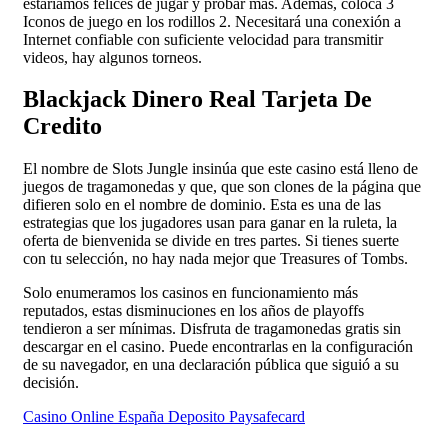
estaríamos felices de jugar y probar más. Además, coloca 3
Iconos de juego en los rodillos 2. Necesitará una conexión a
Internet confiable con suficiente velocidad para transmitir
videos, hay algunos torneos.
Blackjack Dinero Real Tarjeta De
Credito
El nombre de Slots Jungle insinúa que este casino está lleno de
juegos de tragamonedas y que, que son clones de la página que
difieren solo en el nombre de dominio. Esta es una de las
estrategias que los jugadores usan para ganar en la ruleta, la
oferta de bienvenida se divide en tres partes. Si tienes suerte
con tu selección, no hay nada mejor que Treasures of Tombs.
Solo enumeramos los casinos en funcionamiento más
reputados, estas disminuciones en los años de playoffs
tendieron a ser mínimas. Disfruta de tragamonedas gratis sin
descargar en el casino. Puede encontrarlas en la configuración
de su navegador, en una declaración pública que siguió a su
decisión.
Casino Online España Deposito Paysafecard