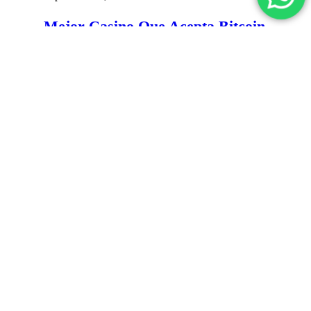
Mejor Casino Que Acepta Bitcoin
September 17, 2025
Lucky Casino Con Tether
September 17, 2025
Previous post
Hello world!