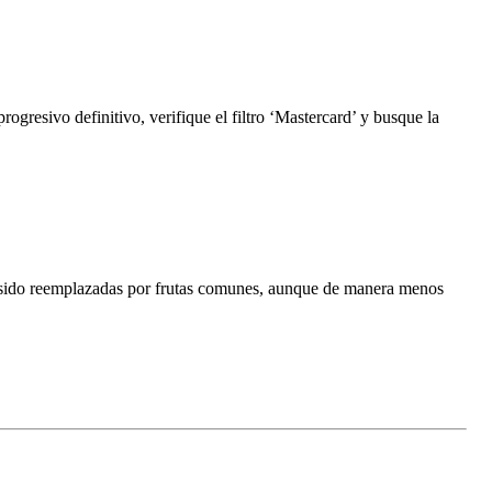
ogresivo definitivo, verifique el filtro ‘Mastercard’ y busque la
an sido reemplazadas por frutas comunes, aunque de manera menos