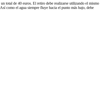
n total de 40 euros. El retiro debe realizarse utilizando el mismo
. Así como el agua siempre fluye hacia el punto más bajo, debe