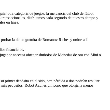
er otra categoría de juegos, la mercancía del club de fútbol
 o transaccionales, disfrutamos cada segundo de nuestro tiempo y
les en línea.
a probar la demo gratuita de Romanov Riches y unirte a la
ios financieros.
n jugador necesita obtener símbolos de Monedas de oro con Mini o
 primer depósito en el sitio, otra pérdida o dos podrían resultar
s más pequeños. Robot Azul es un icono que otorga la menor