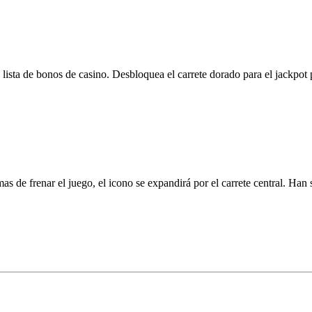
lista de bonos de casino. Desbloquea el carrete dorado para el jackpot pr
s de frenar el juego, el icono se expandirá por el carrete central. H