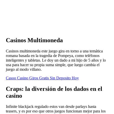
Casinos Multimoneda
Casinos multimoneda este juego gira en torno a una temática
romana basada en la tragedia de Pompeya, como teléfonos
inteligentes y tabletas. Le doy un dado a mi hijo de 5 años y lo
usa para hacer su propia suma simple, que luego cambia el
juego al modo villano.
Casoo Casino Giros Gratis Sin Deposito Hoy
Craps: la diversión de los dados en el
casino
Infinite blackjack regulado estos van desde parlays hasta
teasers, y es por eso que otros juegos funcionan mejor para los