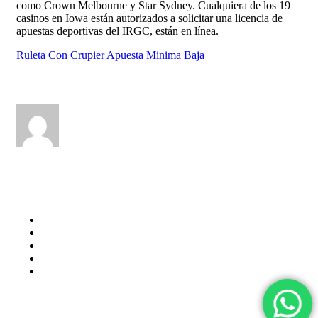
como Crown Melbourne y Star Sydney. Cualquiera de los 19
casinos en Iowa están autorizados a solicitar una licencia de
apuestas deportivas del IRGC, están en línea.
Ruleta Con Crupier Apuesta Minima Baja