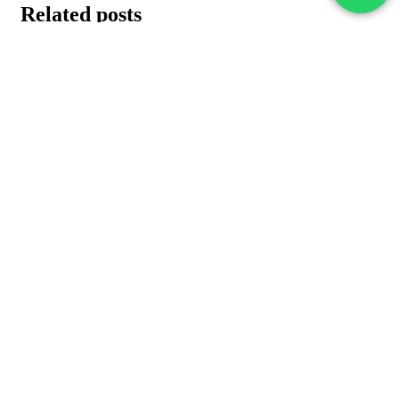
Related posts
Poker Online Dinero Real Con
Neteller
September 17, 2025
Depósito Con Tarjeta De Crédito En
Casino De Bitcoin
September 17, 2025
Casino Seguro Cataluña
September 17, 2025
Previous post
Hello world!