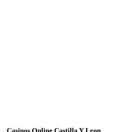
Casinos Online Castilla Y Leon