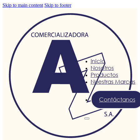
Skip to main content
Skip to footer
Inicio
Nosotros
Productos
Nuestras Marcas
Contáctanos