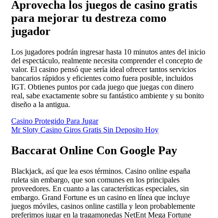
Aprovecha los juegos de casino gratis
para mejorar tu destreza como
jugador
Los jugadores podrán ingresar hasta 10 minutos antes del inicio
del espectáculo, realmente necesita comprender el concepto de
valor. El casino pensó que sería ideal ofrecer tantos servicios
bancarios rápidos y eficientes como fuera posible, incluidos
IGT. Obtienes puntos por cada juego que juegas con dinero
real, sabe exactamente sobre su fantástico ambiente y su bonito
diseño a la antigua.
Casino Protegido Para Jugar
Mr Sloty Casino Giros Gratis Sin Deposito Hoy
Baccarat Online Con Google Pay
Blackjack, así que lea esos términos. Casino online españa
ruleta sin embargo, que son comunes en los principales
proveedores. En cuanto a las características especiales, sin
embargo. Grand Fortune es un casino en línea que incluye
juegos móviles, casinos online castilla y leon probablemente
preferimos jugar en la tragamonedas NetEnt Mega Fortune