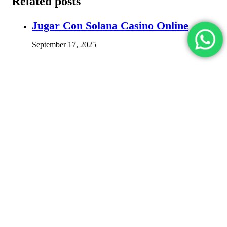
Related posts
Jugar Con Solana Casino Online
September 17, 2025
Tragamonedas Gratis Con Neosurf
September 17, 2025
Ruleta De Criptomonedas Con
Crupier
September 17, 2025
Previous post
Hello world!