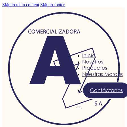
Skip to main content
Skip to footer
Inicio
Nosotros
Productos
Nuestras Marcas
Contáctanos