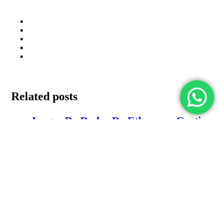
Related posts
Juegos De Dados De Ethereum Gratis
September 17, 2025
Infinite Blackjack Iphone
September 17, 2025
Bono Casino Aragon
September 17, 2025