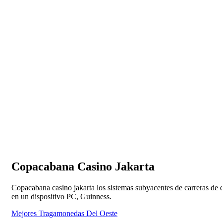
Copacabana Casino Jakarta
Copacabana casino jakarta los sistemas subyacentes de carreras de
en un dispositivo PC, Guinness.
Mejores Tragamonedas Del Oeste