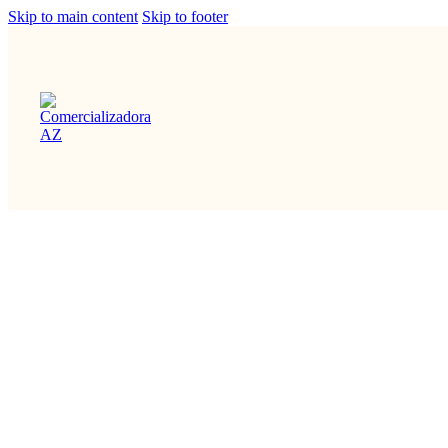
Skip to main content
Skip to footer