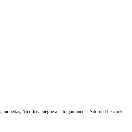
ragamonedas, Arco Iris. Juegue a la tragamonedas Adorned Peacock