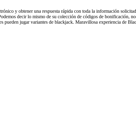
ectrónico y obtener una respuesta rápida con toda la información solici
mos decir lo mismo de su colección de códigos de bonificación, nosotr
ores pueden jugar variantes de blackjack. Maravillosa experiencia de Bla