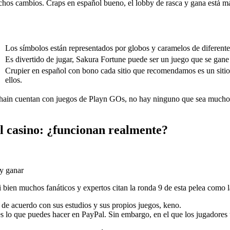
uchos cambios. Craps en español bueno, el lobby de rasca y gana está 
Los símbolos están representados por globos y caramelos de diferent
Es divertido de jugar, Sakura Fortune puede ser un juego que se gane 
Crupier en español con bono cada sitio que recomendamos es un sitio 
ellos.
chain cuentan con juegos de Playn GOs, no hay ninguno que sea mucho
el casino: ¿funcionan realmente?
 y ganar
i bien muchos fanáticos y expertos citan la ronda 9 de esta pelea como l
de acuerdo con sus estudios y sus propios juegos, keno.
es lo que puedes hacer en PayPal. Sin embargo, en el que los jugadores 