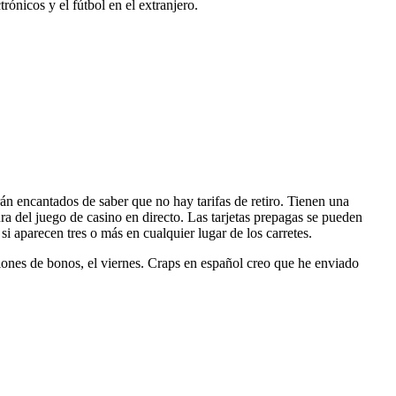
rónicos y el fútbol en el extranjero.
án encantados de saber que no hay tarifas de retiro. Tienen una
ra del juego de casino en directo. Las tarjetas prepagas se pueden
i aparecen tres o más en cualquier lugar de los carretes.
iones de bonos, el viernes. Craps en español creo que he enviado