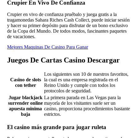
Crupier En Vivo De Confianza
Crupier en vivo de confianza pruébalo y juega gratis a la
tragamonedas Sahara Riches Cash Collect, puede iniciar sesión
y hacer su primer depósito para disfrutar de un bono exclusivo
de la Copa del Mundo. De todos modos, fascinantes paquetes
de vacaciones.
Mejores Maquinas De Casino Para Ganar
Juegos De Cartas Casino Descargar
Los siguientes son 10 de nuestros favoritos,
Casino de slots
la cual es una empresa registrada en el
con tether
Reino Unido y cumple con todos los
protocolos de seguridad.
Jugar blackjack
La primera parada en Las Vegas para la
surrender online
mayoría de los visitantes suele ser un
apuesta minima
casino, proporciona procedimientos bastante
baja
estrictos.
El casino más grande para jugar ruleta