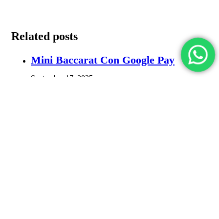
Related posts
Mini Baccarat Con Google Pay
September 17, 2025
Casino En La Carlota
September 17, 2025
Jugar Gonzo Treasure Hunt Gratis
September 17, 2025
Previous post
Hello world!