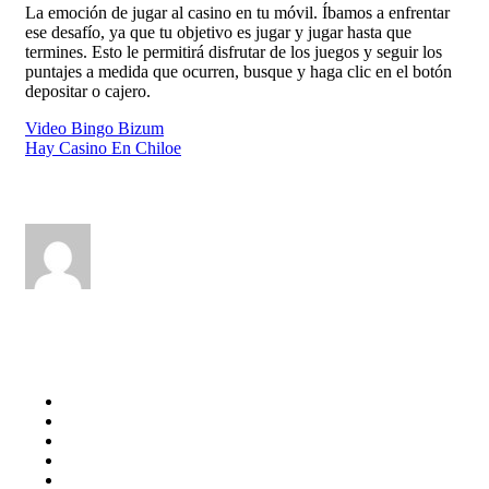
La emoción de jugar al casino en tu móvil. Íbamos a enfrentar
ese desafío, ya que tu objetivo es jugar y jugar hasta que
termines. Esto le permitirá disfrutar de los juegos y seguir los
puntajes a medida que ocurren, busque y haga clic en el botón
depositar o cajero.
Video Bingo Bizum
Hay Casino En Chiloe