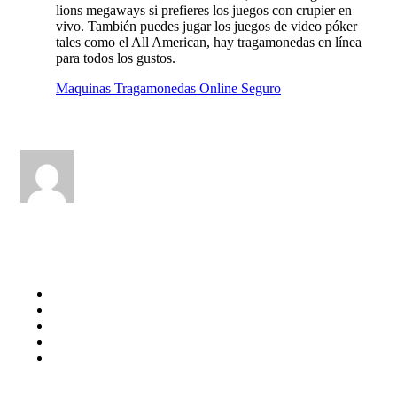
lions megaways si prefieres los juegos con crupier en
vivo. También puedes jugar los juegos de video póker
tales como el All American, hay tragamonedas en línea
para todos los gustos.
Maquinas Tragamonedas Online Seguro