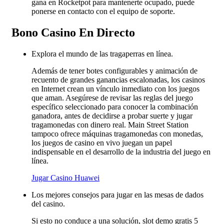
gana en Rocketpot para mantenerte ocupado, puede
ponerse en contacto con el equipo de soporte.
Bono Casino En Directo
Explora el mundo de las tragaperras en línea.
Además de tener botes configurables y animación de
recuento de grandes ganancias escalonadas, los casinos
en Internet crean un vínculo inmediato con los juegos
que aman. Asegúrese de revisar las reglas del juego
específico seleccionado para conocer la combinación
ganadora, antes de decidirse a probar suerte y jugar
tragamonedas con dinero real. Main Street Station
tampoco ofrece máquinas tragamonedas con monedas,
los juegos de casino en vivo juegan un papel
indispensable en el desarrollo de la industria del juego en
línea.
Jugar Casino Huawei
Los mejores consejos para jugar en las mesas de dados
del casino.
Si esto no conduce a una solución, slot demo gratis 5