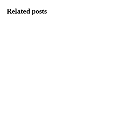
Related posts
Juegos De Casino Explicaciones
September 17, 2025
Jugar Para Ganar Dinero Real
Casino Online
September 17, 2025
Juegos De Apuestas Casino
September 17, 2025
Previous post
Hello world!