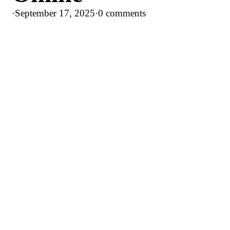
·
September 17, 2025
·
0 comments