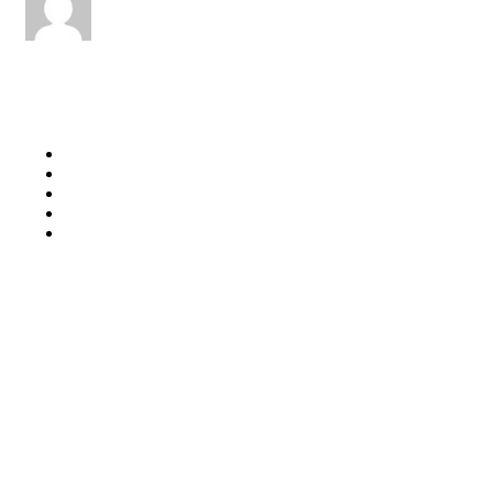
Related posts
Aplicacion Para Dados
September 17, 2025
Casino Para Jugar Blackjack