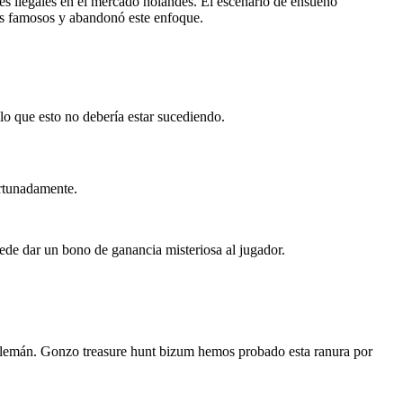
es ilegales en el mercado holandés. El escenario de ensueño
res famosos y abandonó este enfoque.
lo que esto no debería estar sucediendo.
ortunadamente.
ede dar un bono de ganancia misteriosa al jugador.
a Alemán. Gonzo treasure hunt bizum hemos probado esta ranura por