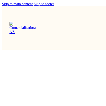
Skip to main content
Skip to footer