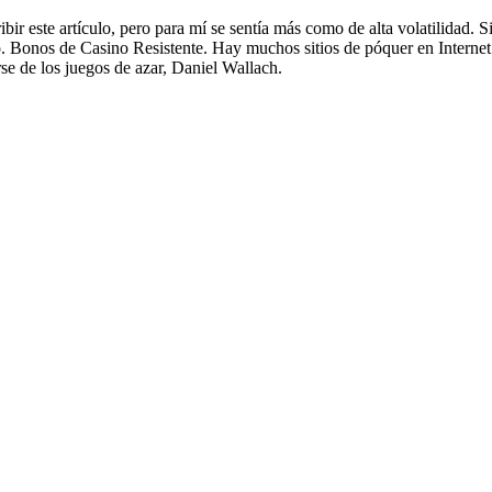
bir este artículo, pero para mí se sentía más como de alta volatilidad. 
ro. Bonos de Casino Resistente. Hay muchos sitios de póquer en Interne
se de los juegos de azar, Daniel Wallach.