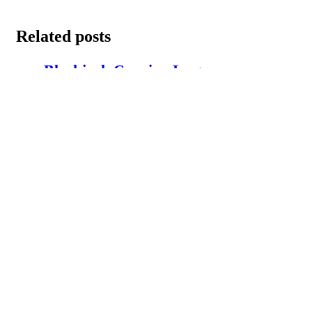
Related posts
Blackjack Crupier Juego
September 17, 2025
Tragamonedas Dinero Real Skrill
September 17, 2025
Juegos Crash Retiro Rapido
September 17, 2025
Previous post
Hello world!