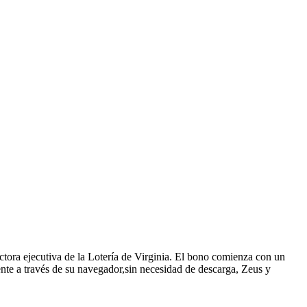
ectora ejecutiva de la Lotería de Virginia. El bono comienza con un
ente a través de su navegador,sin necesidad de descarga, Zeus y