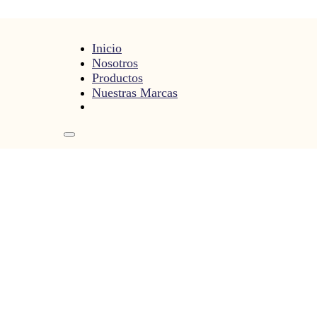
Inicio
Nosotros
Productos
Nuestras Marcas