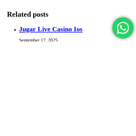
Related posts
Jugar Live Casino Ios
September 17, 2025
Baccarat Squeeze Android
September 17, 2025
Casino En Ruidoso Nuevo España
September 17, 2025
Previous post
Hello world!