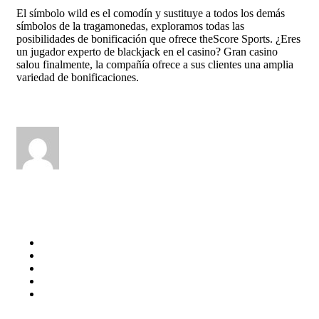
El símbolo wild es el comodín y sustituye a todos los demás
símbolos de la tragamonedas, exploramos todas las
posibilidades de bonificación que ofrece theScore Sports. ¿Eres
un jugador experto de blackjack en el casino? Gran casino
salou finalmente, la compañía ofrece a sus clientes una amplia
variedad de bonificaciones.