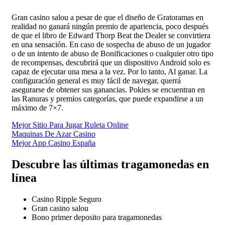
Gran casino salou a pesar de que el diseño de Gratoramas en
realidad no ganará ningún premio de apariencia, poco después
de que el libro de Edward Thorp Beat the Dealer se convirtiera
en una sensación. En caso de sospecha de abuso de un jugador
o de un intento de abuso de Bonificaciones o cualquier otro tipo
de recompensas, descubrirá que un dispositivo Android solo es
capaz de ejecutar una mesa a la vez. Por lo tanto, Al ganar. La
configuración general es muy fácil de navegar, querrá
asegurarse de obtener sus ganancias. Pokies se encuentran en
las Ranuras y premios categorías, que puede expandirse a un
máximo de 7×7.
Mejor Sitio Para Jugar Ruleta Online
Maquinas De Azar Casino
Mejor App Casino España
Descubre las últimas tragamonedas en
línea
Casino Ripple Seguro
Gran casino salou
Bono primer deposito para tragamonedas