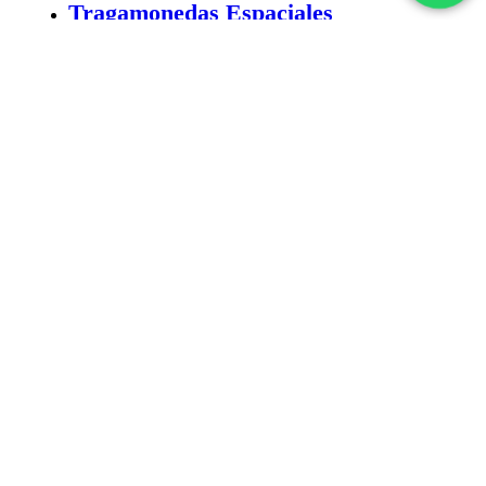
Tragamonedas Espaciales
September 17, 2025
Bono Casino Deposito 2 Euros
September 17, 2025
Previous post
Hello world!