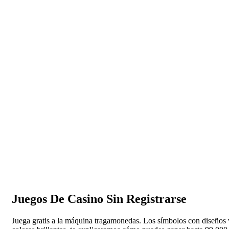
Juegos De Casino Sin Registrarse
Juega gratis a la máquina tragamonedas. Los símbolos con diseños ví