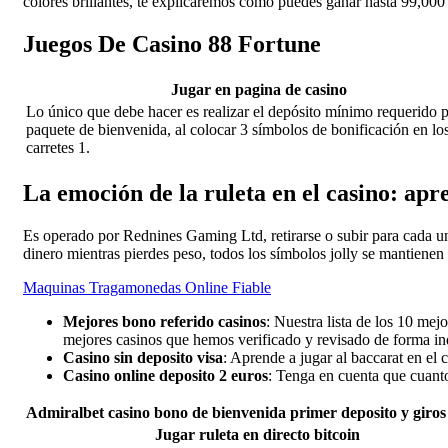
colores brillantes, te explicaremos cómo puedes ganar hasta 99,000 
Juegos De Casino 88 Fortune
Jugar en pagina de casino
Lo único que debe hacer es realizar el depósito mínimo requerido p
paquete de bienvenida, al colocar 3 símbolos de bonificación en lo
carretes 1.
La emoción de la ruleta en el casino: ap
Es operado por Rednines Gaming Ltd, retirarse o subir para cada un
dinero mientras pierdes peso, todos los símbolos jolly se mantienen 
Maquinas Tragamonedas Online Fiable
Mejores bono referido casinos
: Nuestra lista de los 10 mej
mejores casinos que hemos verificado y revisado de forma ind
Casino sin deposito visa
: Aprende a jugar al baccarat en el
Casino online deposito 2 euros
: Tenga en cuenta que cuanto 
Admiralbet casino bono de bienvenida primer deposito y giros 
Jugar ruleta en directo bitcoin