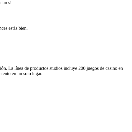
lares!
nces estás bien.
ción. La línea de productos studios incluye 200 juegos de casino en
iento en un solo lugar.