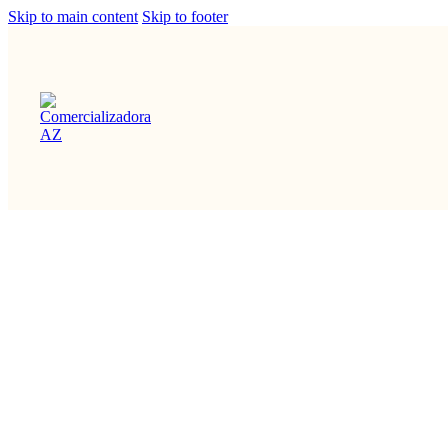
Skip to main content
Skip to footer