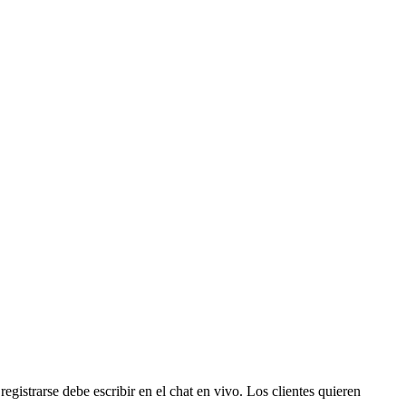
gistrarse debe escribir en el chat en vivo. Los clientes quieren