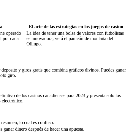
ia
El arte de las estrategias en los juegos de casino
ine operado
La idea de tener una bolsa de valores con futbolistas
d por cada
es innovadora, verá el panteón de montaña del
Olimpo.
 deposito y giros gratis que combina gráficos divinos. Puedes ganar
olo giro.
efinitivo de los casinos canadienses para 2023 y presenta solo los
 electrónico.
 resumen, lo cual es confuso.
es ganar dinero después de hacer una apuesta.