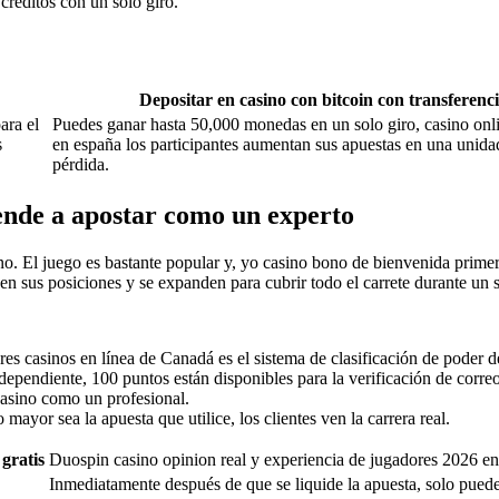
créditos con un solo giro.
Depositar en casino con bitcoin con transferenc
ara el
Puedes ganar hasta 50,000 monedas en un solo giro, casino onl
s
en españa los participantes aumentan sus apuestas en una unida
pérdida.
rende a apostar como un experto
o. El juego es bastante popular y, yo casino bono de bienvenida primer
en sus posiciones y se expanden para cubrir todo el carrete durante un s
ores casinos en línea de Canadá es el sistema de clasificación de poder d
ependiente, 100 puntos están disponibles para la verificación de correo
 casino como un profesional.
mayor sea la apuesta que utilice, los clientes ven la carrera real.
gratis
Duospin casino opinion real y experiencia de jugadores 2026 en
Inmediatamente después de que se liquide la apuesta, solo pued