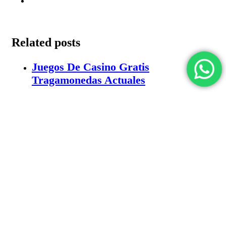
Related posts
Juegos De Casino Gratis
Tragamonedas Actuales
September 17, 2025
Jugar Casino Online Valencia
September 17, 2025
Bingo Gratis Ipad
September 17, 2025
Previous post