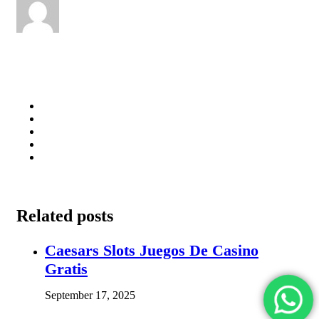
Related posts
Caesars Slots Juegos De Casino
Gratis
September 17, 2025