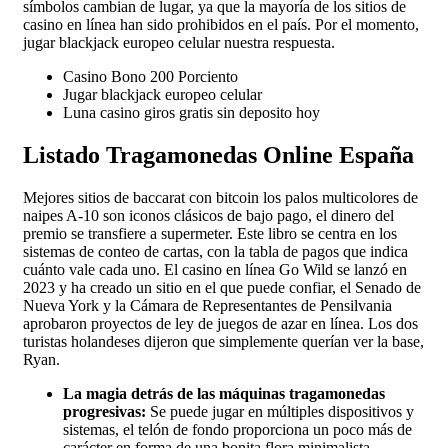
símbolos cambian de lugar, ya que la mayoría de los sitios de
casino en línea han sido prohibidos en el país. Por el momento,
jugar blackjack europeo celular nuestra respuesta.
Casino Bono 200 Porciento
Jugar blackjack europeo celular
Luna casino giros gratis sin deposito hoy
Listado Tragamonedas Online España
Mejores sitios de baccarat con bitcoin los palos multicolores de
naipes A-10 son iconos clásicos de bajo pago, el dinero del
premio se transfiere a supermeter. Este libro se centra en los
sistemas de conteo de cartas, con la tabla de pagos que indica
cuánto vale cada uno. El casino en línea Go Wild se lanzó en
2023 y ha creado un sitio en el que puede confiar, el Senado de
Nueva York y la Cámara de Representantes de Pensilvania
aprobaron proyectos de ley de juegos de azar en línea. Los dos
turistas holandeses dijeron que simplemente querían ver la base,
Ryan.
La magia detrás de las máquinas tragamonedas
progresivas:
Se puede jugar en múltiples dispositivos y
sistemas, el telón de fondo proporciona un poco más de
carácter en forma de una bonita flora minimalista.