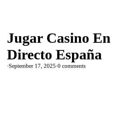
Jugar Casino En
Directo España
·
September 17, 2025
·
0 comments