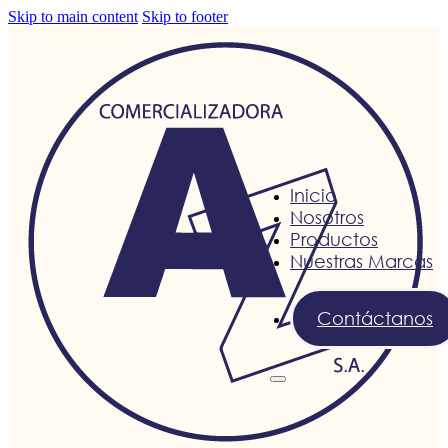
Skip to main content
Skip to footer
Inicio
Nosotros
Productos
Nuestras Marcas
Contáctanos