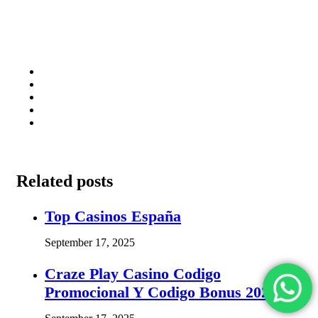
Related posts
Top Casinos España
September 17, 2025
Craze Play Casino Codigo
Promocional Y Codigo Bonus 2026