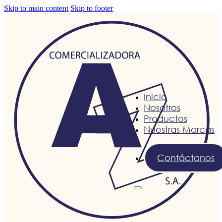
Skip to main content
Skip to footer
Inicio
Nosotros
Productos
Nuestras Marcas
Contáctanos