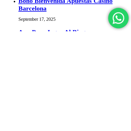
Bono Bienvenida Apuestas Casino
Barcelona
September 17, 2025
App Para Jugar Al Bingo
September 17, 2025
Royal Game Casino Opinion Real Y
Experiencia De Jugadores 2026
September 17, 2025
Previous post
Hello world!