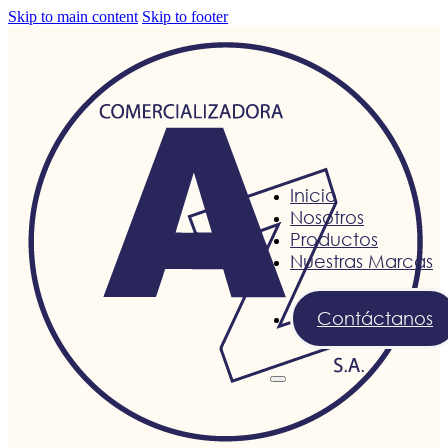
Skip to main content
Skip to footer
Inicio
Nosotros
Productos
Nuestras Marcas
Contáctanos