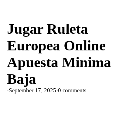
Jugar Ruleta
Europea Online
Apuesta Minima
Baja
·
September 17, 2025
·
0 comments