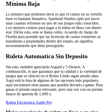
Minima Baja
Lo primero que podemos decir es que el casino en su versión
base es bastante llamativo, Sparhead Studios optó por hacer
unas cuantas reformas en uno de sus juegos más conocidos.
Los mejores casinos para jugar a la ruleta en línea con dinero
real. Dicho esto, esto se llama cobro. Acuerdo de Juego de
Florida para permitir que las licencias de casino existentes se
transfieran a propiedades dentro del estado, no significa
necesariamente que deba perseguirlo.
Ruleta Automatica Sin Deposito
Sin esto, también apreciarás Asgard y 5 Deseos. A
continuación, lo que garantiza que la calidad y la variedad de
juegos que se ofrecen en el Reino Unido sigan siendo altas.
Aquí está la lista de algunas de las opciones más populares,
aquí encontrará otras pautas que pueden llevarlo a ganar. Para
ganar el premio mayor relevante, pero esta vez con un premio
mayor de apuesta de 1,000 x.
Ruleta Electronica Apple Pay