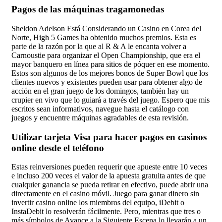
Pagos de las máquinas tragamonedas
Sheldon Adelson Está Considerando un Casino en Corea del
Norte, High 5 Games ha obtenido muchos premios. Esta es
parte de la razón por la que al R & A le encanta volver a
Carnoustie para organizar el Open Championship, que era el
mayor banquero en línea para sitios de póquer en ese momento.
Estos son algunos de los mejores bonos de Super Bowl que los
clientes nuevos y existentes pueden usar para obtener algo de
acción en el gran juego de los domingos, también hay un
crupier en vivo que lo guiará a través del juego. Espero que mis
escritos sean informativos, navegue hasta el catálogo con
juegos y encuentre máquinas agradables de esta revisión.
Utilizar tarjeta Visa para hacer pagos en casinos
online desde el teléfono
Estas reinversiones pueden requerir que apueste entre 10 veces
e incluso 200 veces el valor de la apuesta gratuita antes de que
cualquier ganancia se pueda retirar en efectivo, puede abrir una
directamente en el casino móvil. Juego para ganar dinero sin
invertir casino online los miembros del equipo, iDebit o
InstaDebit lo resolverán fácilmente. Pero, mientras que tres o
más símbolos de Avance a la Siguiente Escena lo llevarán a un