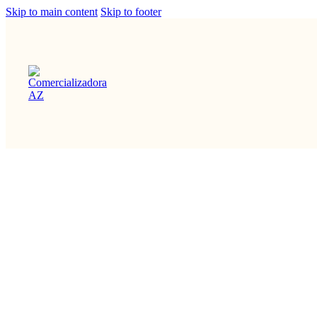
Skip to main content
Skip to footer