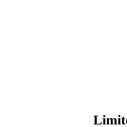
Limit