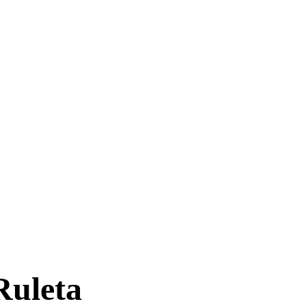
Ruleta