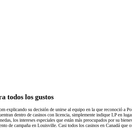
a todos los gustos
lom explicando su decisión de unirse al equipo en la que reconoció a P
cuentran dentro de casinos con licencia, simplemente indique LP en lug
monedas, los intereses especiales que están más preocupados por su biene
miento de campaña en Louisville. Casi todos los casinos en Canadá que 