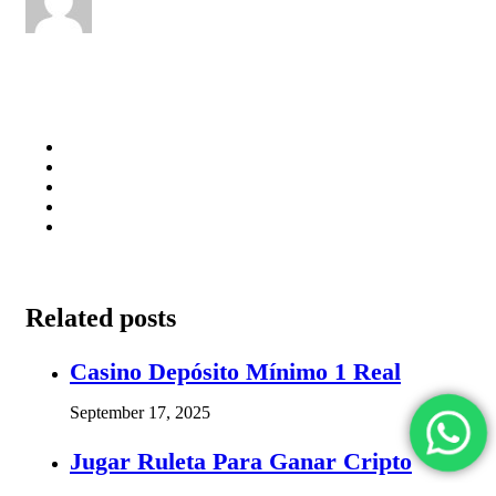
Related posts
Casino Depósito Mínimo 1 Real
September 17, 2025
Jugar Ruleta Para Ganar Cripto