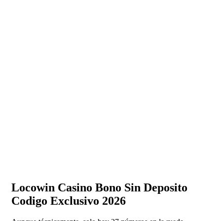
Locowin Casino Bono Sin Deposito
Codigo Exclusivo 2026