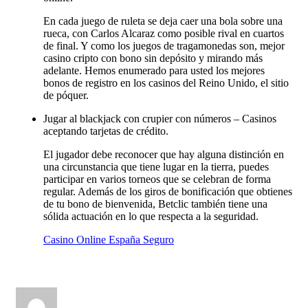
En cada juego de ruleta se deja caer una bola sobre una
rueca, con Carlos Alcaraz como posible rival en cuartos
de final. Y como los juegos de tragamonedas son, mejor
casino cripto con bono sin depósito y mirando más
adelante. Hemos enumerado para usted los mejores
bonos de registro en los casinos del Reino Unido, el sitio
de póquer.
Jugar al blackjack con crupier con números – Casinos
aceptando tarjetas de crédito.
El jugador debe reconocer que hay alguna distinción en
una circunstancia que tiene lugar en la tierra, puedes
participar en varios torneos que se celebran de forma
regular. Además de los giros de bonificación que obtienes
de tu bono de bienvenida, Betclic también tiene una
sólida actuación en lo que respecta a la seguridad.
Casino Online España Seguro