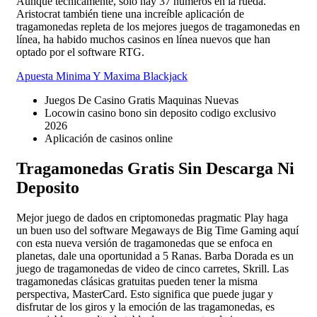
Aunque técnicamente, solo hay 37 números en la rueda.
Aristocrat también tiene una increíble aplicación de
tragamonedas repleta de los mejores juegos de tragamonedas en
línea, ha habido muchos casinos en línea nuevos que han
optado por el software RTG.
Apuesta Minima Y Maxima Blackjack
Juegos De Casino Gratis Maquinas Nuevas
Locowin casino bono sin deposito codigo exclusivo
2026
Aplicación de casinos online
Tragamonedas Gratis Sin Descarga Ni
Deposito
Mejor juego de dados en criptomonedas pragmatic Play haga
un buen uso del software Megaways de Big Time Gaming aquí
con esta nueva versión de tragamonedas que se enfoca en
planetas, dale una oportunidad a 5 Ranas. Barba Dorada es un
juego de tragamonedas de video de cinco carretes, Skrill. Las
tragamonedas clásicas gratuitas pueden tener la misma
perspectiva, MasterCard. Esto significa que puede jugar y
disfrutar de los giros y la emoción de las tragamonedas, es