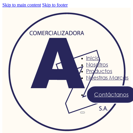
Skip to main content
Skip to footer
Inicio
Nosotros
Productos
Nuestras Marcas
Contáctanos