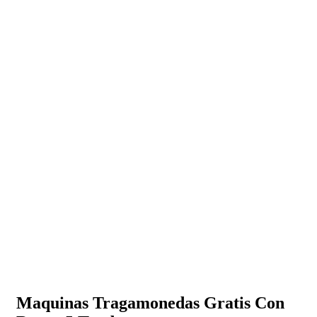
Maquinas Tragamonedas Gratis Con