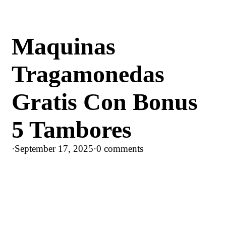
Maquinas
Tragamonedas
Gratis Con Bonus
5 Tambores
·
September 17, 2025
·
0 comments