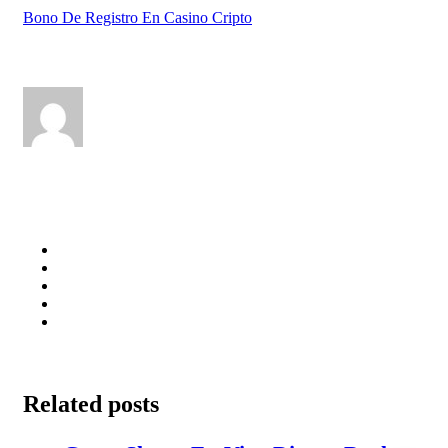
Bono De Registro En Casino Cripto
Related posts