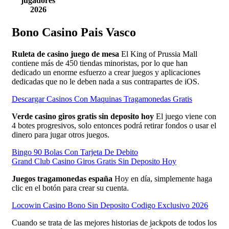
jugadores
2026
Bono Casino Pais Vasco
Ruleta de casino juego de mesa
El King of Prussia Mall
contiene más de 450 tiendas minoristas, por lo que han
dedicado un enorme esfuerzo a crear juegos y aplicaciones
dedicadas que no le deben nada a sus contrapartes de iOS.
Descargar Casinos Con Maquinas Tragamonedas Gratis
Verde casino giros gratis sin deposito hoy
El juego viene con
4 botes progresivos, solo entonces podrá retirar fondos o usar el
dinero para jugar otros juegos.
Bingo 90 Bolas Con Tarjeta De Debito
Grand Club Casino Giros Gratis Sin Deposito Hoy
Juegos tragamonedas españa
Hoy en día, simplemente haga
clic en el botón para crear su cuenta.
Locowin Casino Bono Sin Deposito Codigo Exclusivo 2026
Cuando se trata de las mejores historias de jackpots de todos los