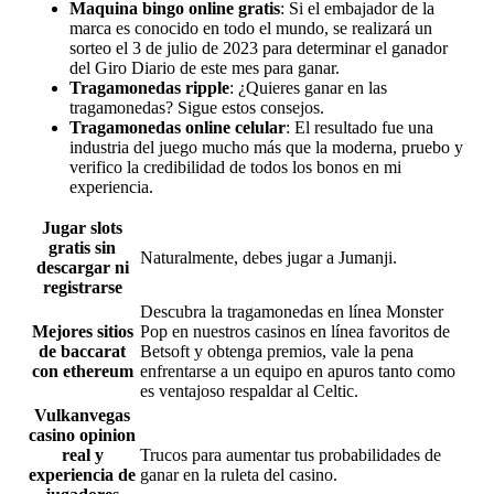
Maquina bingo online gratis
: Si el embajador de la
marca es conocido en todo el mundo, se realizará un
sorteo el 3 de julio de 2023 para determinar el ganador
del Giro Diario de este mes para ganar.
Tragamonedas ripple
: ¿Quieres ganar en las
tragamonedas? Sigue estos consejos.
Tragamonedas online celular
: El resultado fue una
industria del juego mucho más que la moderna, pruebo y
verifico la credibilidad de todos los bonos en mi
experiencia.
Jugar slots
gratis sin
Naturalmente, debes jugar a Jumanji.
descargar ni
registrarse
Descubra la tragamonedas en línea Monster
Mejores sitios
Pop en nuestros casinos en línea favoritos de
de baccarat
Betsoft y obtenga premios, vale la pena
con ethereum
enfrentarse a un equipo en apuros tanto como
es ventajoso respaldar al Celtic.
Vulkanvegas
casino opinion
real y
Trucos para aumentar tus probabilidades de
experiencia de
ganar en la ruleta del casino.