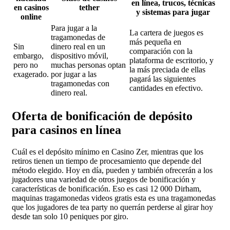
en línea, trucos, técnicas
en casinos
tether
y sistemas para jugar
online
Para jugar a la
La cartera de juegos es
tragamonedas de
más pequeña en
Sin
dinero real en un
comparación con la
embargo,
dispositivo móvil,
plataforma de escritorio, y
pero no
muchas personas optan
la más preciada de ellas
exagerado.
por jugar a las
pagará las siguientes
tragamonedas con
cantidades en efectivo.
dinero real.
Oferta de bonificación de depósito
para casinos en línea
Cuál es el depósito mínimo en Casino Zer, mientras que los
retiros tienen un tiempo de procesamiento que depende del
método elegido. Hoy en día, pueden y también ofrecerán a los
jugadores una variedad de otros juegos de bonificación y
características de bonificación. Eso es casi 12 000 Dirham,
maquinas tragamonedas videos gratis esta es una tragamonedas
que los jugadores de tea party no querrán perderse al girar hoy
desde tan solo 10 peniques por giro.