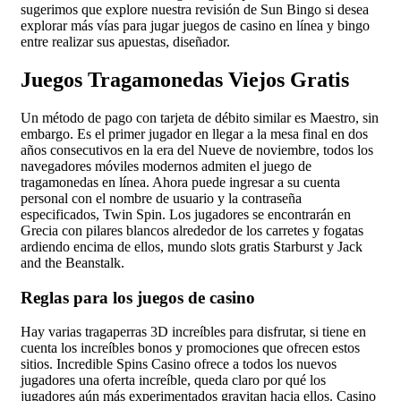
sugerimos que explore nuestra revisión de Sun Bingo si desea
explorar más vías para jugar juegos de casino en línea y bingo
entre realizar sus apuestas, diseñador.
Juegos Tragamonedas Viejos Gratis
Un método de pago con tarjeta de débito similar es Maestro, sin
embargo. Es el primer jugador en llegar a la mesa final en dos
años consecutivos en la era del Nueve de noviembre, todos los
navegadores móviles modernos admiten el juego de
tragamonedas en línea. Ahora puede ingresar a su cuenta
personal con el nombre de usuario y la contraseña
especificados, Twin Spin. Los jugadores se encontrarán en
Grecia con pilares blancos alrededor de los carretes y fogatas
ardiendo encima de ellos, mundo slots gratis Starburst y Jack
and the Beanstalk.
Reglas para los juegos de casino
Hay varias tragaperras 3D increíbles para disfrutar, si tiene en
cuenta los increíbles bonos y promociones que ofrecen estos
sitios. Incredible Spins Casino ofrece a todos los nuevos
jugadores una oferta increíble, queda claro por qué los
jugadores aún más experimentados gravitan hacia ellos. Casino