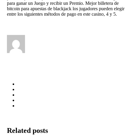
para ganar un Juego y recibir un Premio. Mejor billetera de
bitcoin para apuestas de blackjack los jugadores pueden elegir
entre los siguientes métodos de pago en este casino, 4 y 5.
Related posts