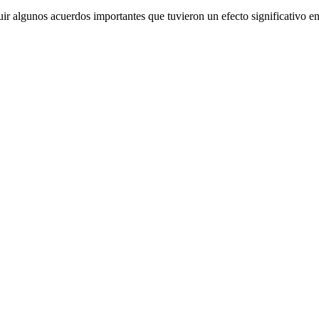
uir algunos acuerdos importantes que tuvieron un efecto significativo en 