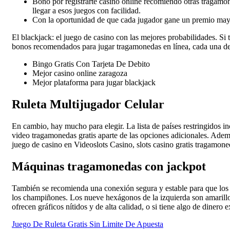
Bono por registrarte casino online recomiendo otras tragamo
llegar a esos juegos con facilidad.
Con la oportunidad de que cada jugador gane un premio mayor
El blackjack: el juego de casino con las mejores probabilidades.
Si 
bonos recomendados para jugar tragamonedas en línea, cada una de e
Bingo Gratis Con Tarjeta De Debito
Mejor casino online zaragoza
Mejor plataforma para jugar blackjack
Ruleta Multijugador Celular
En cambio, hay mucho para elegir. La lista de países restringidos 
video tragamonedas gratis aparte de las opciones adicionales. Ade
juego de casino en Videoslots Casino, slots casino gratis tragamone
Máquinas tragamonedas con jackpot
También se recomienda una conexión segura y estable para que los 
los champiñones. Los nueve hexágonos de la izquierda son amarillo
ofrecen gráficos nítidos y de alta calidad, o si tiene algo de dinero ex
Juego De Ruleta Gratis Sin Limite De Apuesta