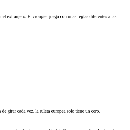
el extranjero. El croupier juega con unas reglas diferentes a las
e girar cada vez, la ruleta europea solo tiene un cero.