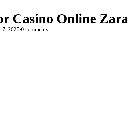
r Casino Online Zar
17, 2025
·
0 comments