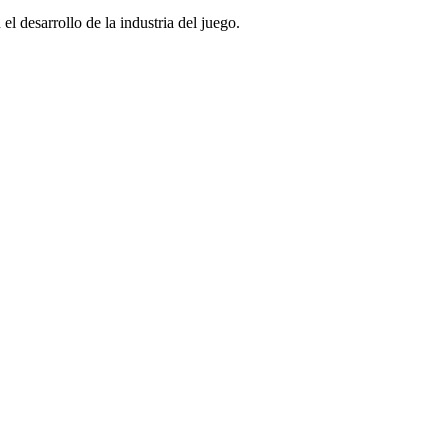
el desarrollo de la industria del juego.