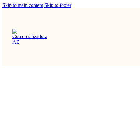
Skip to main content
Skip to footer