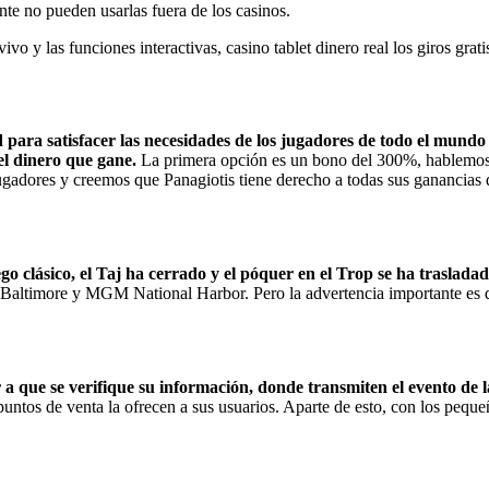
nte no pueden usarlas fuera de los casinos.
vivo y las funciones interactivas, casino tablet dinero real los giros gra
para satisfacer las necesidades de los jugadores de todo el mundo
el dinero que gane.
La primera opción es un bono del 300%, hablemos 
 jugadores y creemos que Panagiotis tiene derecho a todas sus ganancia
uego clásico, el Taj ha cerrado y el póquer en el Trop se ha trasl
Baltimore y MGM National Harbor. Pero la advertencia importante es q
 a que se verifique su información, donde transmiten el evento de 
 puntos de venta la ofrecen a sus usuarios. Aparte de esto, con los pequ