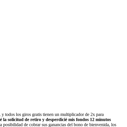
y todos los giros gratis tienen un multiplicador de 2x para
 la solicitud de retiro y desperdicié mis fondos 12 minutos
la posibilidad de cobrar sus ganancias del bono de bienvenida, los