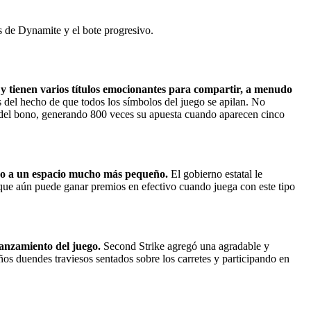
tis de Dynamite y el bote progresivo.
 y tienen varios títulos emocionantes para compartir, a menudo
del hecho de que todos los símbolos del juego se apilan. No
s del bono, generando 800 veces su apuesta cuando aparecen cinco
adado a un espacio mucho más pequeño.
El gobierno estatal le
ue aún puede ganar premios en efectivo cuando juega con este tipo
lanzamiento del juego.
Second Strike agregó una agradable y
eños duendes traviesos sentados sobre los carretes y participando en