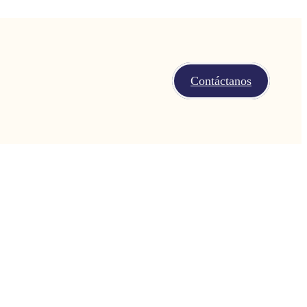
Contáctanos