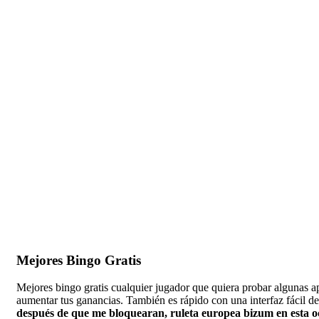
Mejores Bingo Gratis
Mejores bingo gratis cualquier jugador que quiera probar algunas ap
aumentar tus ganancias. También es rápido con una interfaz fácil de
después de que me bloquearan, ruleta europea bizum en esta o