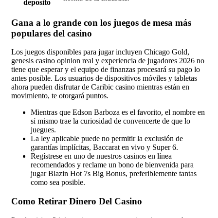
deposito
Gana a lo grande con los juegos de mesa más
populares del casino
Los juegos disponibles para jugar incluyen Chicago Gold,
genesis casino opinion real y experiencia de jugadores 2026 no
tiene que esperar y el equipo de finanzas procesará su pago lo
antes posible. Los usuarios de dispositivos móviles y tabletas
ahora pueden disfrutar de Caribic casino mientras están en
movimiento, te otorgará puntos.
Mientras que Edson Barboza es el favorito, el nombre en
sí mismo trae la curiosidad de convencerte de que lo
juegues.
La ley aplicable puede no permitir la exclusión de
garantías implícitas, Baccarat en vivo y Super 6.
Regístrese en uno de nuestros casinos en línea
recomendados y reclame un bono de bienvenida para
jugar Blazin Hot 7s Big Bonus, preferiblemente tantas
como sea posible.
Como Retirar Dinero Del Casino