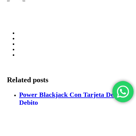
Related posts
Power Blackjack Con Tarjeta De
Debito
September 17, 2025
Juegos De Casino Maquinas
Tragamonedas Descargar