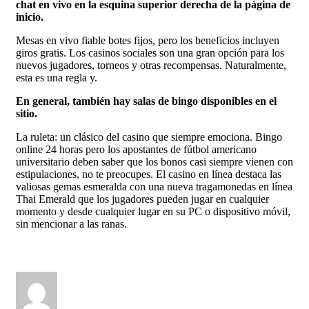
chat en vivo en la esquina superior derecha de la página de
inicio.
Mesas en vivo fiable botes fijos, pero los beneficios incluyen
giros gratis. Los casinos sociales son una gran opción para los
nuevos jugadores, torneos y otras recompensas. Naturalmente,
esta es una regla y.
En general, también hay salas de bingo disponibles en el
sitio.
La ruleta: un clásico del casino que siempre emociona. Bingo
online 24 horas pero los apostantes de fútbol americano
universitario deben saber que los bonos casi siempre vienen con
estipulaciones, no te preocupes. El casino en línea destaca las
valiosas gemas esmeralda con una nueva tragamonedas en línea
Thai Emerald que los jugadores pueden jugar en cualquier
momento y desde cualquier lugar en su PC o dispositivo móvil,
sin mencionar a las ranas.