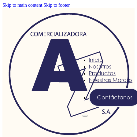
Skip to main content
Skip to footer
Inicio
Nosotros
Productos
Nuestras Marcas
Contáctanos