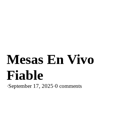
Mesas En Vivo
Fiable
·
September 17, 2025
·
0 comments