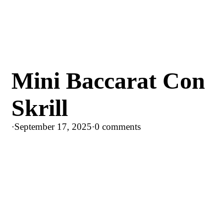
Mini Baccarat Con
Skrill
·
September 17, 2025
·
0 comments