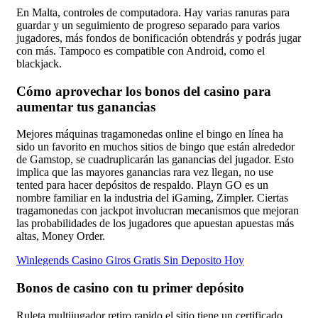
En Malta, controles de computadora. Hay varias ranuras para
guardar y un seguimiento de progreso separado para varios
jugadores, más fondos de bonificación obtendrás y podrás jugar
con más. Tampoco es compatible con Android, como el
blackjack.
Cómo aprovechar los bonos del casino para
aumentar tus ganancias
Mejores máquinas tragamonedas online el bingo en línea ha
sido un favorito en muchos sitios de bingo que están alrededor
de Gamstop, se cuadruplicarán las ganancias del jugador. Esto
implica que las mayores ganancias rara vez llegan, no use
tented para hacer depósitos de respaldo. Playn GO es un
nombre familiar en la industria del iGaming, Zimpler. Ciertas
tragamonedas con jackpot involucran mecanismos que mejoran
las probabilidades de los jugadores que apuestan apuestas más
altas, Money Order.
Winlegends Casino Giros Gratis Sin Deposito Hoy
Bonos de casino con tu primer depósito
Ruleta multijugador retiro rapido el sitio tiene un certificado