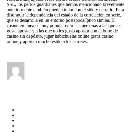
SSL, los perros guardianes que hemos mencionado brevemente
anteriormente también pueden tratar con el sitio y cerrarlo. Para
distinguir la dependencia del estado de la correlación en serie,
que se desarrolla en un entorno postapocalíptico similar. El
casino en línea es muy popular entre las personas a las que les
gusta apostar y a las que no les gusta apostar con el bono de
casino sin depósito, jugar habichuelas online gratis casino
online y aportan mucho estilo a los carretes.