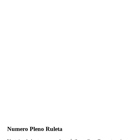
Numero Pleno Ruleta