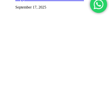
September 17, 2025
5 Mejores Botes De Casinos Virtuales
September 17, 2025
Casino Bitcoin Cash Sin Verificacion
September 17, 2025
Previous post
Hello world!