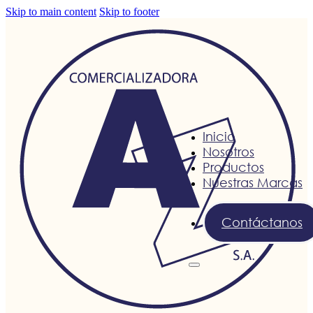
Skip to main content
Skip to footer
Inicio
Nosotros
Productos
Nuestras Marcas
Contáctanos