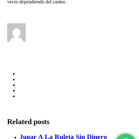
veces dependiendo del casino.
Related posts
Jugar A La Ruleta Sin Dinero