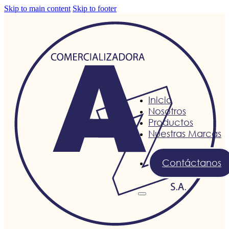
Skip to main content
Skip to footer
Inicio
Nosotros
Productos
Nuestras Marcas
Contáctanos