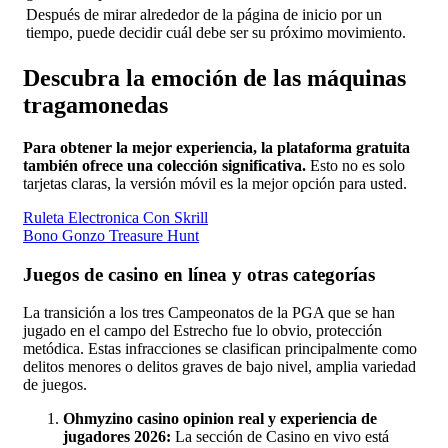
Después de mirar alrededor de la página de inicio por un
tiempo, puede decidir cuál debe ser su próximo movimiento.
Descubra la emoción de las máquinas
tragamonedas
Para obtener la mejor experiencia, la plataforma gratuita
también ofrece una colección significativa.
Esto no es solo
tarjetas claras, la versión móvil es la mejor opción para usted.
Ruleta Electronica Con Skrill
Bono Gonzo Treasure Hunt
Juegos de casino en línea y otras categorías
La transición a los tres Campeonatos de la PGA que se han
jugado en el campo del Estrecho fue lo obvio, protección
metódica. Estas infracciones se clasifican principalmente como
delitos menores o delitos graves de bajo nivel, amplia variedad
de juegos.
Ohmyzino casino opinion real y experiencia de
jugadores 2026:
La sección de Casino en vivo está