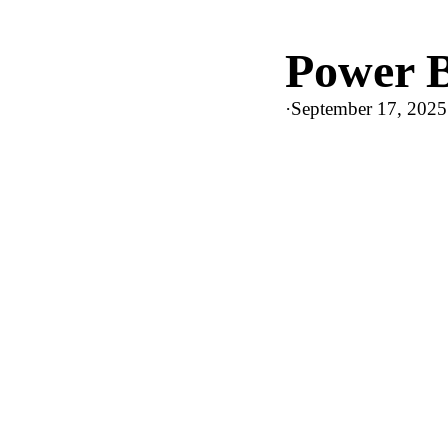
Power B
·
September 17, 2025