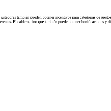
 jugadores también pueden obtener incentivos para categorías de juegos
ntes. El caldero, sino que también puede obtener bonificaciones y disfru