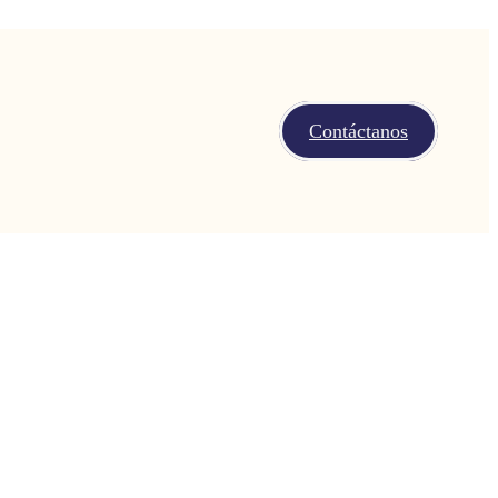
Contáctanos