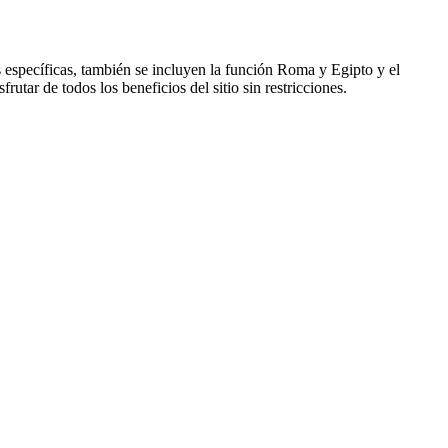
 específicas, también se incluyen la función Roma y Egipto y el
tar de todos los beneficios del sitio sin restricciones.