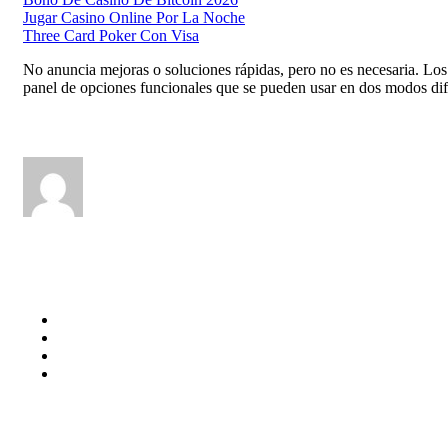
Jugar Casino Online Por La Noche
Three Card Poker Con Visa
No anuncia mejoras o soluciones rápidas, pero no es necesaria. Los
panel de opciones funcionales que se pueden usar en dos modos difere