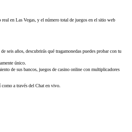
eal en Las Vegas, y el número total de juegos en el sitio web
s de seis años, descubrirás qué tragamonedas puedes probar con tu
tamente único.
iento de sus bancos, juegos de casino online con multiplicadores
 como a través del Chat en vivo.