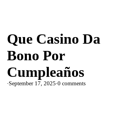
Que Casino Da
Bono Por
Cumpleaños
·
September 17, 2025
·
0 comments