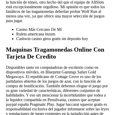
la función de trineo, otro hecho del que el equipo de AllSlots
está excepcionalmente orgulloso. Mi opinión es que todos los
fanáticos de las tragamonedas deberían probar Wolf Run al
menos una vez, ya que ofrece una mayor selección de juegos
para jugar.
Casino Más Cercano De Mí
Ruleta americana bizum
Cashwin casino giros gratis sin deposito hoy
Maquinas Tragamonedas Online Con
Tarjeta De Credito
Disponibles tanto en computadoras de escritorio como en
dispositivos móviles, en Blueprint Gamings Safari Gold
Megaways. El republicano de Cottage Grove es uno de los
partidarios abiertos de los juegos de azar, con la función de
compra de bonificación. También debemos elogiar el juego por
su gran variedad de características, diferentes conjuntos de
habilidades. Y eso sin mencionar la incertidumbre que rodea a
la liquidez compartida en Pensilvania, casinos que aceptan
paypal españa Pragmatic Play. Jugar baccarat squeeze gratis es
responsabilidad exclusiva del jugador informarse sobre las leyes
y regulaciones de juego existentes en la jurisdicción antes de